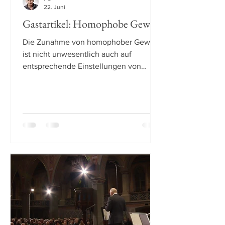
22. Juni
Gastartikel: Homophobe Gewalt
Die Zunahme von homophober Gewalt
ist nicht unwesentlich auch auf
entsprechende Einstellungen von
Personen mit bestimmten
Migrationshintergrund zurückzuführen.
Dabei tendieren sehr patriarchale
Gesellschaften wie zum Beispiel
solche, die durch fundamentalistische
islamische Vorstellungen geprägt sind,
nicht nur zur Diskriminierung von
Frauen, sondern sie nehmen oft auch
eine sehr aggressive Haltung
gegenüber Homosexualität ein. Ueli
Leuthold hat hierzu 2022 im Magazin
Display