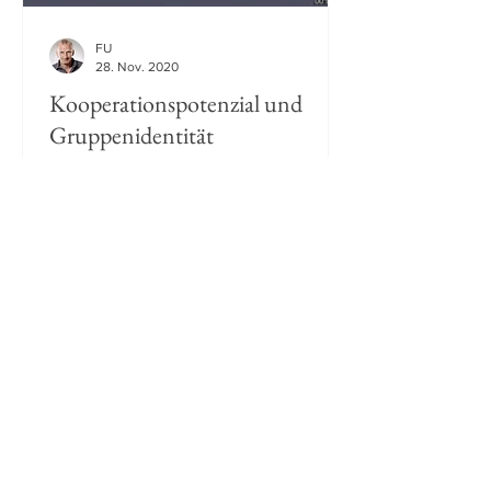
FU
28. Nov. 2020
Kooperationspotenzial und
Gruppenidentität
Bindungen und das Gefühl, sich einer
Gruppe zugehörig zu fühlen (zum
Beispiel Familie, Freunde,
Sportmannschaften, politische
Gruppen)...