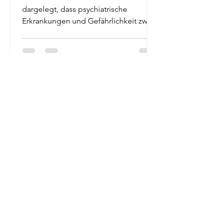
dargelegt, dass psychiatrische
Erkrankungen und Gefährlichkeit zwei
unterschiedliche Dinge sind....
FU
28. Nov. 2020