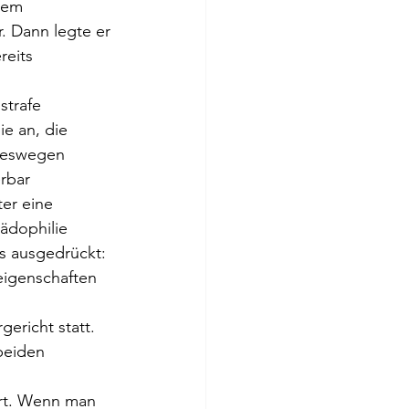
dem 
. Dann legte er 
reits 
strafe 
e an, die 
 deswegen 
rbar 
er eine 
ädophilie 
rs ausgedrückt: 
eigenschaften 
ericht statt. 
beiden 
ert. Wenn man 