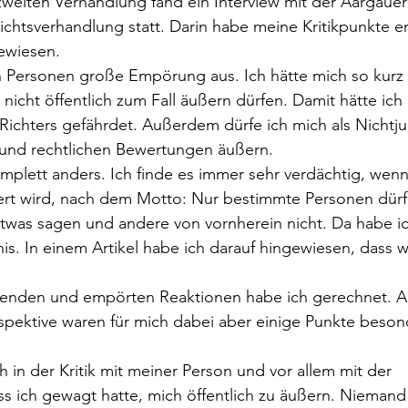
zweiten Verhandlung fand ein Interview mit der Aargauer
htsverhandlung statt. Darin habe meine Kritikpunkte erk
ewiesen. 
n Personen große Empörung aus. Ich hätte mich so kurz 
nicht öffentlich zum Fall äußern dürfen. Damit hätte ich 
ichters gefährdet. Außerdem dürfe ich mich als Nichtjuri
 und rechtlichen Bewertungen äußern. 
omplett anders. Ich finde es immer sehr verdächtig, wen
rt wird, nach dem Motto: Nur bestimmte Personen dürf
was sagen und andere von vornherein nicht. Da habe ic
s. In einem Artikel habe ich darauf hingewiesen, dass wir
tenden und empörten Reaktionen habe ich gerechnet. Au
pektive waren für mich dabei aber einige Punkte beson
h in der Kritik mit meiner Person und vor allem mit der 
s ich gewagt hatte, mich öffentlich zu äußern. Niemand 