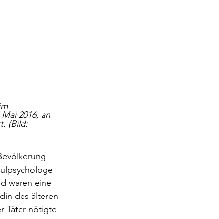
im  
 Mai 2016, an 
 (Bild: 
 Bevölkerung 
chulpsychologe 
nd waren eine 
din des älteren 
 Täter nötigte 