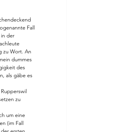
lächendeckend 
ogenannte Fall 
 in der 
achleute 
g zu Wort. An 
h mein dummes 
igkeit des 
, als gäbe es 
 Rupperswil 
etzen zu 
ich um eine 
n (im Fall 
der ersten 