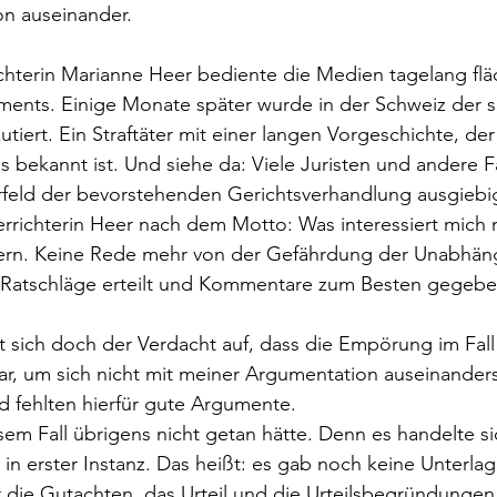
n auseinander. 
ichterin Marianne Heer bediente die Medien tagelang f
ents. Einige Monate später wurde in der Schweiz der s
kutiert. Ein Straftäter mit einer langen Vorgeschichte, der
ns bekannt ist. Und siehe da: Viele Juristen und andere F
rfeld der bevorstehenden Gerichtsverhandlung ausgiebi
errichterin Heer nach dem Motto: Was interessiert mic
rn. Keine Rede mehr von der Gefährdung der Unabhäng
 Ratschläge erteilt und Kommentare zum Besten gegeben
 sich doch der Verdacht auf, dass die Empörung im Fall
r, um sich nicht mit meiner Argumentation auseinanders
 fehlten hierfür gute Argumente. 
esem Fall übrigens nicht getan hätte. Denn es handelte s
in erster Instanz. Das heißt: es gab noch keine Unterlage
 die Gutachten, das Urteil und die Urteilsbegründungen 