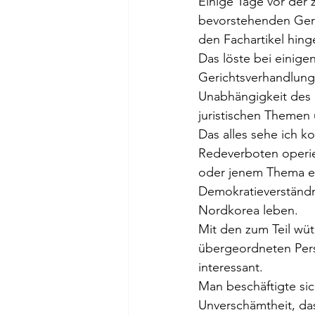
Einige Tage vor der 
bevorstehenden Geric
den Fachartikel hing
Das löste bei einige
Gerichtsverhandlung 
Unabhängigkeit des R
juristischen Themen
Das alles sehe ich k
Redeverboten operie
oder jenem Thema et
Demokratieverständni
Nordkorea leben. 
Mit den zum Teil wü
übergeordneten Pers
interessant. 
Man beschäftigte sic
Unverschämtheit, das