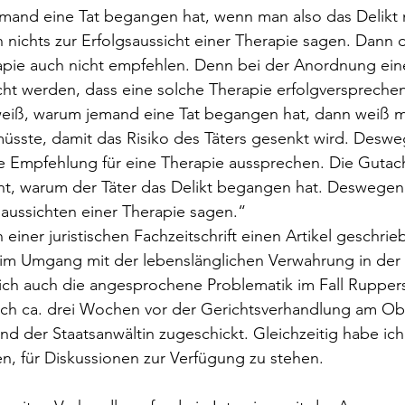
mand eine Tat begangen hat, wenn man also das Delikt n
nichts zur Erfolgsaussicht einer Therapie sagen. Dann d
apie auch nicht empfehlen. Denn bei der Anordnung ein
ht werden, dass eine solche Therapie erfolgversprechen
weiß, warum jemand eine Tat begangen hat, dann weiß m
müsste, damit das Risiko des Täters gesenkt wird. Desw
ne Empfehlung für eine Therapie aussprechen. Die Gutac
cht, warum der Täter das Delikt begangen hat. Deswegen
saussichten einer Therapie sagen.“ 
in einer juristischen Fachzeitschrift einen Artikel geschrie
im Umgang mit der lebenslänglichen Verwahrung in der 
ich auch die angesprochene Problematik im Fall Ruppers
 ich ca. drei Wochen vor der Gerichtsverhandlung am Ob
d der Staatsanwältin zugeschickt. Gleichzeitig habe ich 
n, für Diskussionen zur Verfügung zu stehen. 