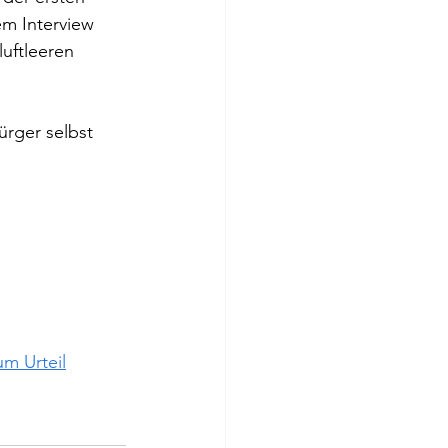
em Interview 
uftleeren 
ürger selbst 
m Urteil