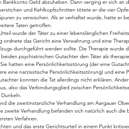
em Bankkonto Geld abzuheben. Dann verging er sich an 
erstichen und Kehlkopfschnitten tötete er die vier Opfer
puren zu verwischen. Als er verhaftet wurde, hatte er be
eitere Taten getroffen.
Urteil wurde der Täter zu einer lebenslänglichen Freiheits
itig ordnete das Gericht eine Verwahrung und eine Therapi
llzugs durchgeführt werden sollte. Die Therapie wurde
 beiden psychiatrischen Gutachter den Täter als therapie
 Sie hatten eine Persönlichkeitsstörung (der eine Gutacht
re eine narzisstische Persönlichkeitsstörung) und eine P
utachter konnten die Tat allerdings nicht erklären. Ande
us, also das Verbindungsglied zwischen Persönlichkeits
m Dunkeln. 
nd die zweitinstanzliche Verhandlung am Aargauer Oberg
se zweite Verhandlung befanden sich natürlich auch die 
rsten Verfahren.
hten und das erste Gerichtsurteil in einem Punkt kritisi