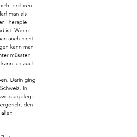
icht erklären 
arf man als 
er Therapie 
d ist. Wenn 
an auch nicht, 
egen kann man 
hter müssten 
 kann ich auch 
ben. Darin ging 
Schweiz. In 
wil dargelegt. 
ergericht den 
allen 