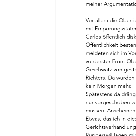
meiner Argumentatio
Vor allem die Oberr
mit Empörungsstatem
Carlos öffentlich dis
Öffentlichkeit beste
meldeten sich im Vo
vorderster Front Ob
Geschwätz von geste
Richters. Da wurden
kein Morgen mehr. 
Spätestens da drängt
nur vorgeschoben wa
müssen. Anscheinend
Etwas, das ich in di
Gerichtsverhandlung 
Rupperswil lagen mir