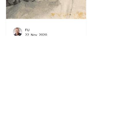
FU
22. Nov. 2020
Mein Vater ...
Am 22. April 2020, zwölf Tage nach
seinem 90. Geburtstag, ist mein Vater
verstorben. An einem Ort, der für ihn
bei klarem Bewusstsein der...