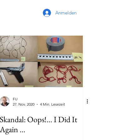
Anmelden
FU
27. Nov. 2020
4 Min. Lesezeit
Skandal: Oops!... I Did It
Again ...