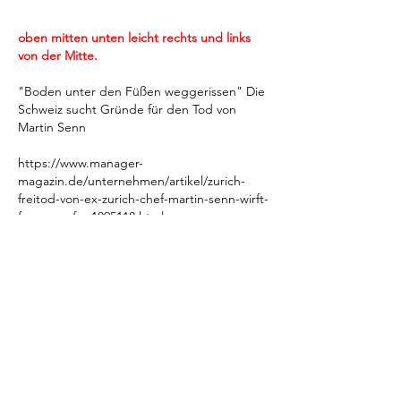
oben mitten unten leicht rechts und links 
von der Mitte.
"Boden unter den Füßen weggerissen" Die 
Schweiz sucht Gründe für den Tod von 
Martin Senn
https://www.manager-
magazin.de/unternehmen/artikel/zurich-
freitod-von-ex-zurich-chef-martin-senn-wirft-
fragen-auf-a-1095118.html
Gefällt mir
Antworten
Gast
16. Aug. 2023
@frankurbaniok - eine schreckliche 
Tragödie aber als ich genauer hin sah sind 
mir "verdächtige" Elemente aufgefallen. 