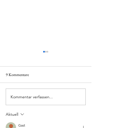
9 Kommentare
Die Isdal-Leiche
Kommentar verfassen...
Tötungsdelikt: Kriminalgericht
Luzern
Aktuell
Gast