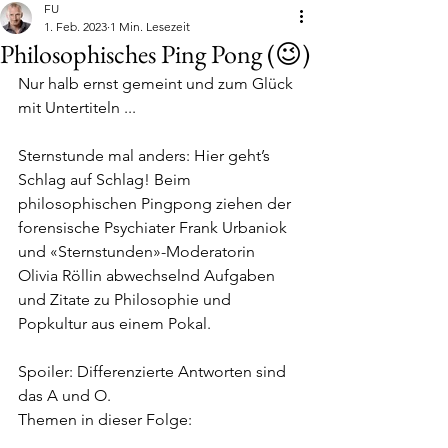
FU
1. Feb. 2023
1 Min. Lesezeit
Philosophisches Ping Pong (😉)
Nur halb ernst gemeint und zum Glück 
mit Untertiteln ...
Sternstunde mal anders: Hier geht’s 
Schlag auf Schlag! Beim 
philosophischen Pingpong ziehen der 
forensische Psychiater Frank Urbaniok 
und «Sternstunden»-Moderatorin 
Olivia Röllin abwechselnd Aufgaben 
und Zitate zu Philosophie und 
Popkultur aus einem Pokal. 
Spoiler: Differenzierte Antworten sind 
das A und O.  
Themen in dieser Folge: 