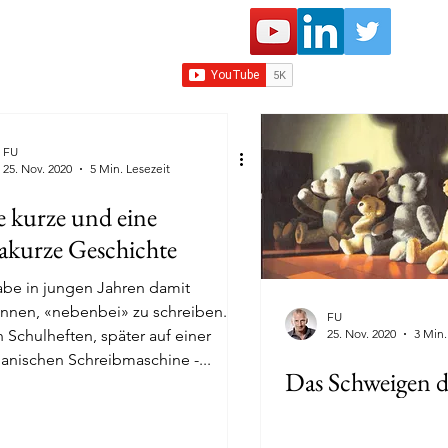
FU
25. Nov. 2020
5 Min. Lesezeit
e kurze und eine
rakurze Geschichte
abe in jungen Jahren damit
nnen, «nebenbei» zu schreiben.
FU
in Schulheften, später auf einer
25. Nov. 2020
3 Min.
nischen Schreibmaschine -...
Das Schweigen d