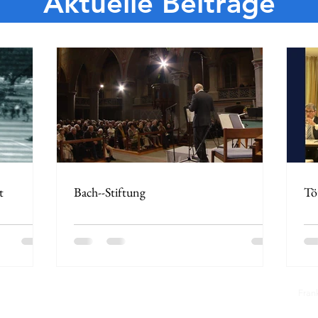
Aktuelle Beiträge
t
Bach--Stiftung
Tö
Fra