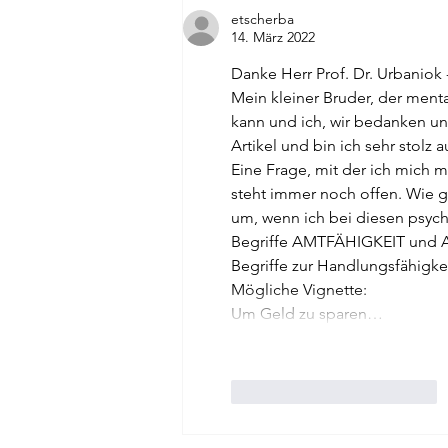
etscherba
14. März 2022
Danke Herr Prof. Dr. Urbaniok -
Mein kleiner Bruder, der menta
kann und ich, wir bedanken uns
Artikel und bin ich sehr stolz auf
Eine Frage, mit der ich mich 
steht immer noch offen. Wie g
um, wenn ich bei diesen psychi
Begriffe AMTFÄHIGKEIT und 
Begriffe zur Handlungsfähigkei
Mögliche Vignette: 
Um Geld zu sparen…
Gefällt mir
Antworten