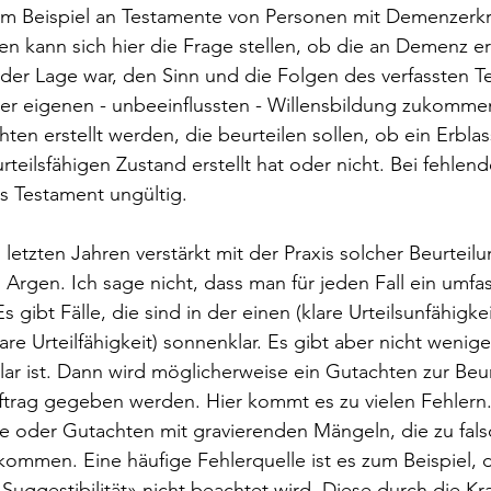
zum Beispiel an Testamente von Personen mit Demenzerk
n kann sich hier die Frage stellen, ob die an Demenz e
der Lage war, den Sinn und die Folgen des verfassten T
er eigenen - unbeeinflussten - Willensbildung zukommen. 
en erstellt werden, die beurteilen sollen, ob ein Erblas
teilsfähigen Zustand erstellt hat oder nicht. Bei fehlend
das Testament ungültig. 
letzten Jahren verstärkt mit der Praxis solcher Beurteilu
im Argen. Ich sage nicht, dass man für jeden Fall ein umf
 gibt Fälle, die sind in der einen (klare Urteilsunfähigke
re Urteilfähigkeit) sonnenklar. Es gibt aber nicht wenige 
lar ist. Dann wird möglicherweise ein Gutachten zur Beur
Auftrag gegeben werden. Hier kommt es zu vielen Fehlern
te oder Gutachten mit gravierenden Mängeln, die zu fal
ommen. Eine häufige Fehlerquelle ist es zum Beispiel, d
Suggestibilität» nicht beachtet wird. Diese durch die Kr