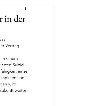
r in der
das 
er Vertrag 
 in einem 
erten Suizid 
fähigkeit eines 
 spielen somit 
ngen wird 
ukunft weiter 