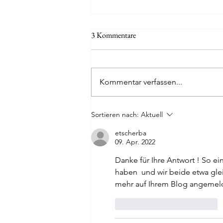
3 Kommentare
Kommentar verfassen...
Rape Culture: Eine totalitäre
Sortieren nach:
Aktuell
Ideologie
etscherba
09. Apr. 2022
Danke für Ihre Antwort ! So ei
haben  und wir beide etwa gle
mehr auf Ihrem Blog angemelde
Gefällt mir
Antworten