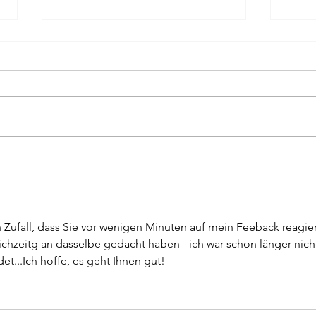
Verwa
Ein Blick hinter die Kulissen
n Zufall, dass Sie vor wenigen Minuten auf mein Feeback reagier
ichzeitg an dasselbe gedacht haben - ich war schon länger nich
t...Ich hoffe, es geht Ihnen gut!