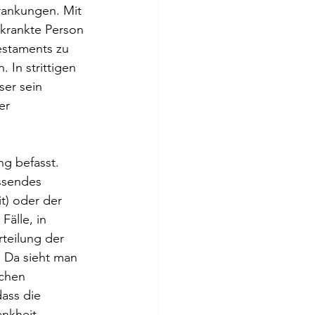
rankungen. Mit 
rkrankte Person 
estaments zu 
In strittigen 
ser sein 
er 
ng befasst. 
assendes 
it) oder der 
Fälle, in 
teilung der 
. Da sieht man 
schen 
ass die 
ankheit 