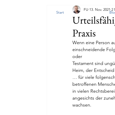
FU
13. Nov. 2021
2 
Start
Blo
Urteilsfähi
Praxis
Wenn eine Person auf
einschneidende Folge
oder 
Testament sind ungül
Heim, der Entscheid 
… für viele folgensc
betroffenen Mensche
in vielen Rechtsbere
angesichts der zuneh
wachsen. 