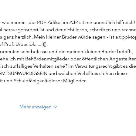
 wie immer - der PDF-Artikel im AJP ist mir unendlich hilfreich!
l herausgefordert ist und der nicht lesen, schreiben und rechn
 ganz herzlich. Mein kleiner Bruder würde sagen - ist a tippi-to
 Prof. Urbaniok....:-))).
momentan sehr befasse und die meinen kleinen Bruder betrifft, 
ehe ich mit Behördenmitglieder oder öffentlichen Angestellten
sch auffälliges Verhalten sehe? Im Verwaltungsrecht gibt es die
AMTSUNWÜRDIGSEIN und welchen Verhältnis stehen diese 
t und Schuldfähigkeit dieser Mitglieder.  
Mehr anzeigen