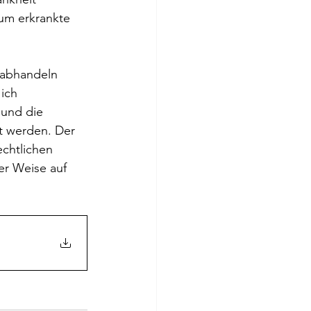
um erkrankte 
 abhandeln 
ich 
 und die 
lt werden. Der 
echtlichen 
er Weise auf 