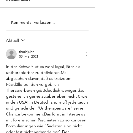
Verwahrung: Ein In
Ein Blick hinter die Kulissen
Kommentar verfassen...
Aktuell
tkurbjuhn
03. Mai 2021
In der Schweiz ist es wohl legal,Täter als 
untherapierbar zu definieren.Mal 
abgesehen davon,daß es trotzdem 
Rückfälle bei den vorgeblich 
Therapierbaren gibt(deutlich weniger,das 
gestehe ich gerne zu,aber eben nicht 0 wie 
in den USA):in Deutschland muß jeder,auch 
und gerade der "Untherapierbare",seine 
Chance bekommen.Das führt in Interviews 
mit forensischen Psychiatern zu so kuriosen 
Formulierungen wie "Sadisten sind nicht 
oder fast nicht verhandelbar".Der 